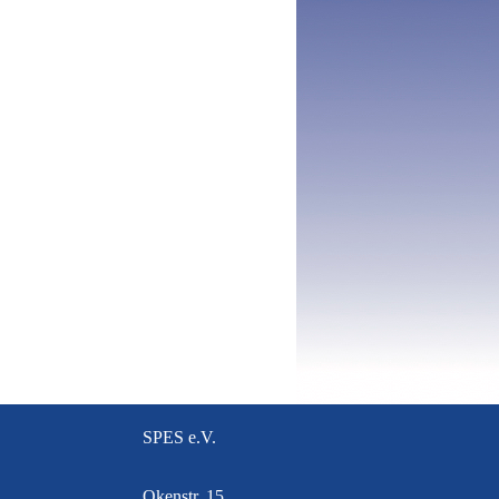
SPES e.V.
Okenstr. 15