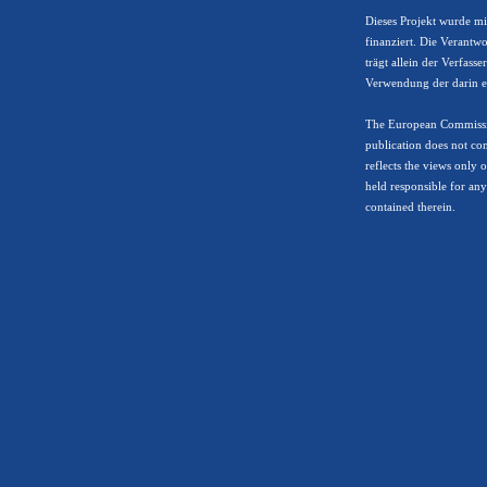
Dieses Projekt wurde m
finanziert. Die Verantwo
trägt allein der Verfasse
Verwendung der darin e
The European Commissio
publication does not co
reflects the views only
held responsible for an
contained therein.