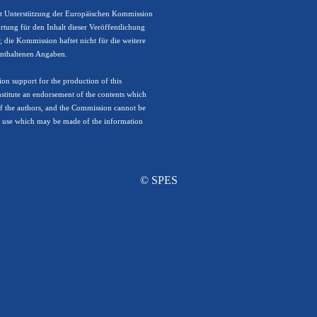
it Unterstützung der Europäischen Kommission
rtung für den Inhalt dieser Veröffentlichung
r; die Kommission haftet nicht für die weitere
nthaltenen Angaben.
n support for the production of this
nstitute an endorsement of the contents which
 of the authors, and the Commission cannot be
y use which may be made of the information
© SPES